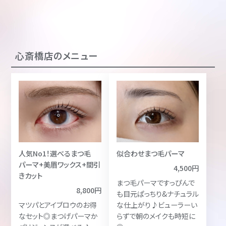
心斎橋店のメニュー
人気No1！選べるまつ毛
似合わせまつ毛パーマ
パーマ+美眉ワックス+間引
4,500円
きカット
まつ毛パーマですっぴんで
8,800円
も目元ぱっちり&ナチュラル
マツパとアイブロウのお得
な仕上がり♪ビューラーい
なセット◎まつげパーマか
らずで朝のメイクも時短に